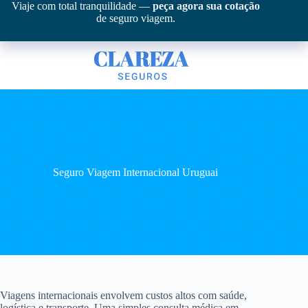
Pular
Viaje com total tranquilidade —
peça agora sua cotação
para
de seguro viagem.
o
conteúdo
Seguro Viagem Internacional Uruguai
Viagens internacionais envolvem custos altos com saúde,
logística e transporte. Uma simples consulta médica em