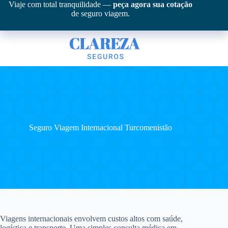
Pular
Viaje com total tranquilidade —
peça agora sua cotação
para
de seguro viagem.
o
conteúdo
Seguro Viagem Internacional Turcomenistão
Viagens internacionais envolvem custos altos com saúde,
logística e transporte. Uma simples consulta médica em