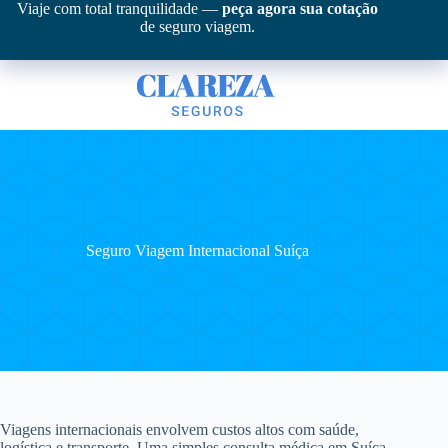
Pular
Viaje com total tranquilidade —
peça agora sua cotação
para
de seguro viagem.
o
conteúdo
Seguro Viagem Internacional Suíça
Viagens internacionais envolvem custos altos com saúde,
logística e transporte. Uma simples consulta médica em Suíça