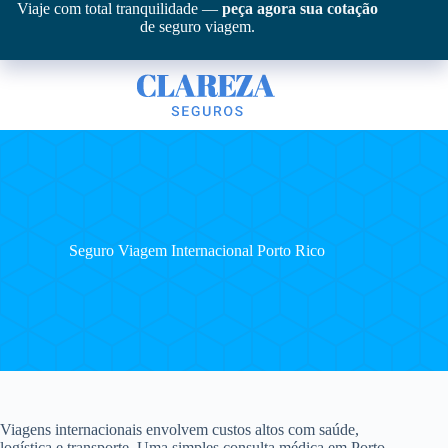
Pular
Viaje com total tranquilidade —
peça agora sua cotação
para
de seguro viagem.
o
conteúdo
Seguro Viagem Internacional Porto Rico
Viagens internacionais envolvem custos altos com saúde,
logística e transporte. Uma simples consulta médica em Porto