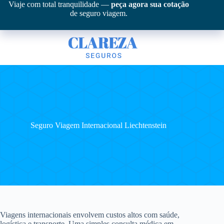
Pular
Viaje com total tranquilidade —
peça agora sua cotação
para
de seguro viagem.
o
conteúdo
Seguro Viagem Internacional Liechtenstein
Viagens internacionais envolvem custos altos com saúde,
logística e transporte. Uma simples consulta médica em