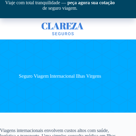
Pular
Viaje com total tranquilidade —
peça agora sua cotação
para
de seguro viagem.
o
conteúdo
Seguro Viagem Internacional Ilhas Virgens
Viagens internacionais envolvem custos altos com saúde,
logística e transporte. Uma simples consulta médica em Ilhas