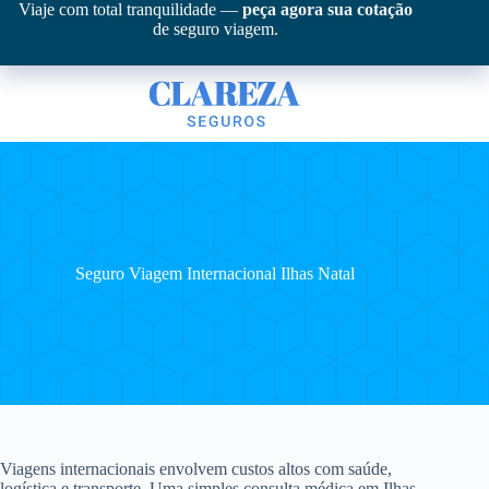
Pular
Viaje com total tranquilidade —
peça agora sua cotação
para
de seguro viagem.
o
conteúdo
Seguro Viagem Internacional Ilhas Natal
Viagens internacionais envolvem custos altos com saúde,
logística e transporte. Uma simples consulta médica em Ilhas