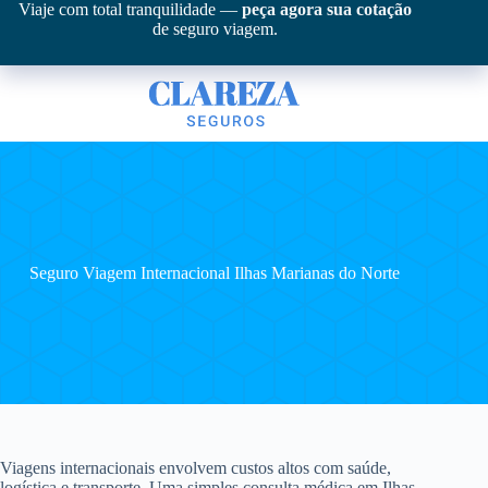
Pular
Viaje com total tranquilidade —
peça agora sua cotação
para
de seguro viagem.
o
conteúdo
Seguro Viagem Internacional Ilhas Marianas do Norte
Viagens internacionais envolvem custos altos com saúde,
logística e transporte. Uma simples consulta médica em Ilhas