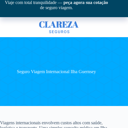
Pular
Viaje com total tranquilidade —
peça agora sua cotação
para
de seguro viagem.
o
conteúdo
Seguro Viagem Internacional Ilha Guernsey
Viagens internacionais envolvem custos altos com saúde,
logística e transporte. Uma simples consulta médica em Ilha