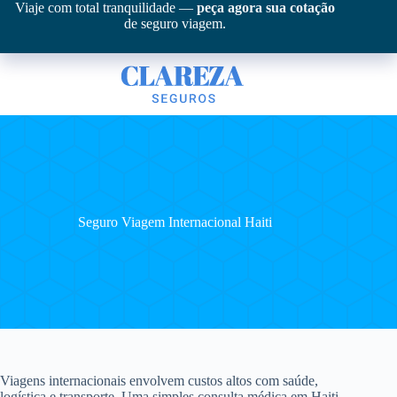
Pular
Viaje com total tranquilidade —
peça agora sua cotação
para
de seguro viagem.
o
conteúdo
Seguro Viagem Internacional Haiti
Viagens internacionais envolvem custos altos com saúde,
logística e transporte. Uma simples consulta médica em Haiti