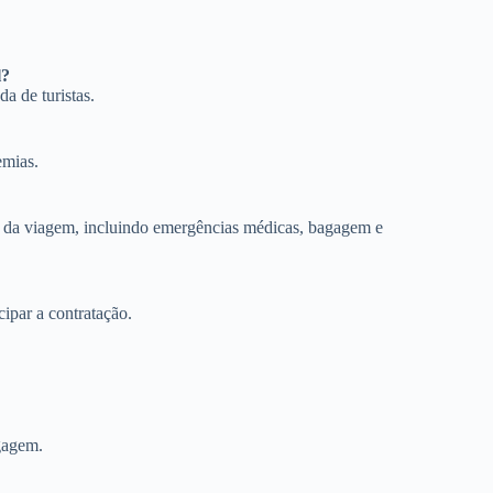
l?
a de turistas.
emias.
o da viagem, incluindo emergências médicas, bagagem e
cipar a contratação.
agagem.