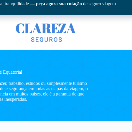
tal tranquilidade —
peça agora sua cotação
de seguro viagem.
é Equatorial
azer, trabalho, estudos ou simplesmente turismo
ade e segurança em todas as etapas da viagem, o
cia em muitos países, ele é a garantia de que
es inesperadas.