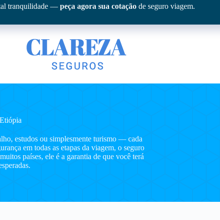
tal tranquilidade —
peça agora sua cotação
de seguro viagem.
Etiópia
abalho, estudos ou simplesmente turismo — cada
egurança em todas as etapas da viagem, o seguro
uitos países, ele é a garantia de que você terá
esperadas.