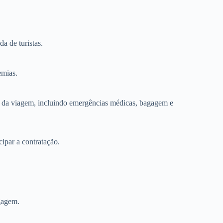
a de turistas.
emias.
o da viagem, incluindo emergências médicas, bagagem e
cipar a contratação.
agagem.