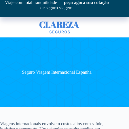
Pular
Viaje com total tranquilidade —
peça agora sua cotação
para
de seguro viagem.
o
conteúdo
Seguro Viagem Internacional Espanha
Viagens internacionais envolvem custos altos com saúde,
logística e transporte. Uma simples consulta médica em