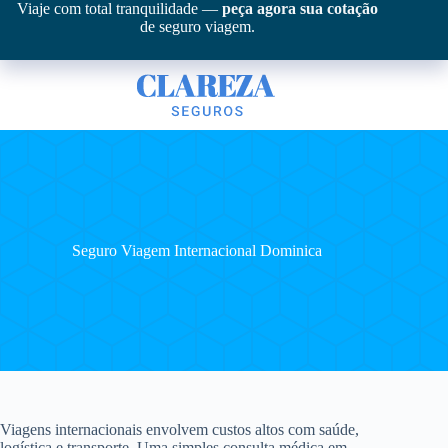
Pular
Viaje com total tranquilidade —
peça agora sua cotação
para
de seguro viagem.
o
conteúdo
Seguro Viagem Internacional Dominica
Viagens internacionais envolvem custos altos com saúde,
logística e transporte. Uma simples consulta médica em