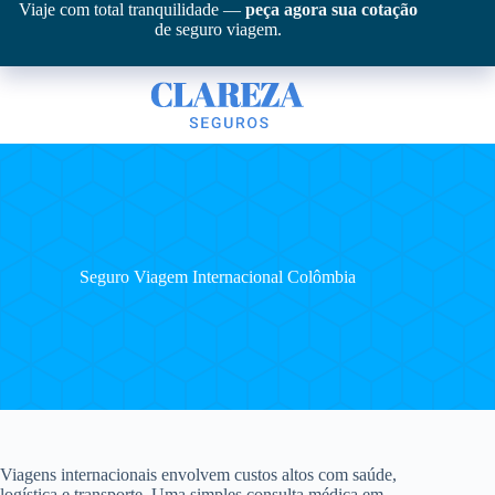
Pular
Viaje com total tranquilidade —
peça agora sua cotação
para
de seguro viagem.
o
conteúdo
Seguro Viagem Internacional Colômbia
Viagens internacionais envolvem custos altos com saúde,
logística e transporte. Uma simples consulta médica em