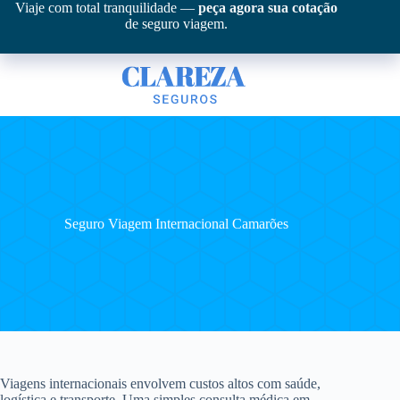
Pular
Viaje com total tranquilidade —
peça agora sua cotação
para
de seguro viagem.
o
conteúdo
Seguro Viagem Internacional Camarões
Viagens internacionais envolvem custos altos com saúde,
logística e transporte. Uma simples consulta médica em