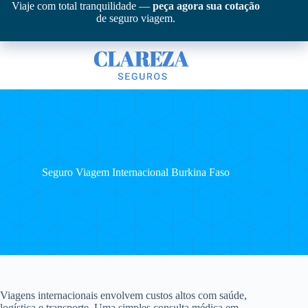
Pular
Viaje com total tranquilidade —
peça agora sua cotação
para
de seguro viagem.
o
conteúdo
Seguro Viagem Internacional Burkina Faso
Viagens internacionais envolvem custos altos com saúde,
logística e transporte. Uma simples consulta médica em