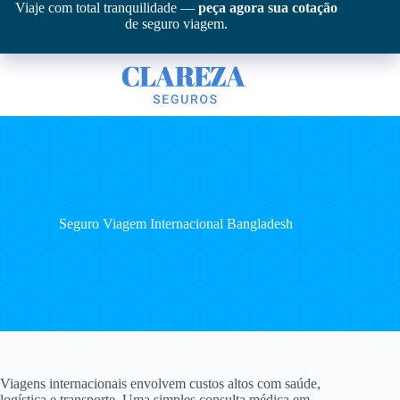
Pular
Viaje com total tranquilidade —
peça agora sua cotação
para
de seguro viagem.
o
conteúdo
Seguro Viagem Internacional Bangladesh
Viagens internacionais envolvem custos altos com saúde,
logística e transporte. Uma simples consulta médica em